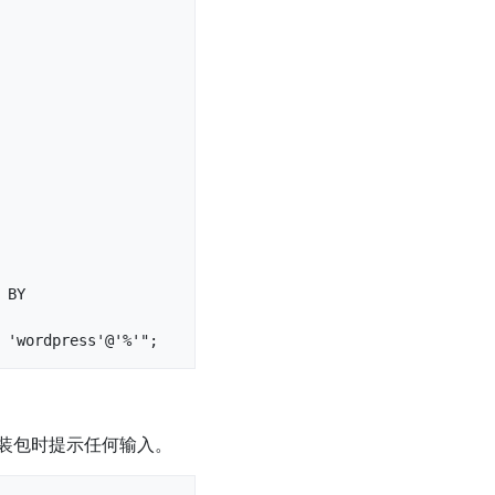
BY 
 'wordpress'@'%'";
装包时提示任何输入。