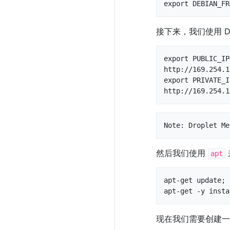
export DEBIAN_FR
接下来，我们使用 Dr
export PUBLIC_IP
http://169.254.1
export PRIVATE_I
http://169.254.1
Note: Droplet Me
然后我们使用
apt
apt-get update;

apt-get -y insta
现在我们需要创建