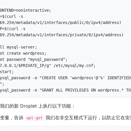
ONTEND=noninteractive;

=$(curl -s 
69.254/metadata/v1/interfaces/public/0/ipv4/address)

P=$(curl -s 
69.254/metadata/v1/interfaces/private/0/ipv4/address)

ll mysql-server;

ot create wordpress;

ot password "mysql_password";

7.0.0.1/$PRIVATE_IP/g" /etc/mysql/my.cnf;

start;

ysql_password -e "CREATE USER 'wordpress'@'%' IDENTIFIED 
;

ysql_password -e "GRANT ALL PRIVILEGES ON wordpress.* TO
们的新 Droplet 上执行以下功能：
个变量，告诉
我们在非交互模式下运行，以防止它在安
apt-get