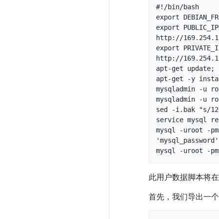
#!/bin/bash

export DEBIAN_FR
export PUBLIC_IP
http://169.254.1
export PRIVATE_I
http://169.254.1
apt-get update;

apt-get -y insta
mysqladmin -u ro
mysqladmin -u ro
sed -i.bak "s/12
service mysql re
mysql -uroot -pm
'mysql_password'"
mysql -uroot -pm
此用户数据脚本将在我
首先，我们导出一