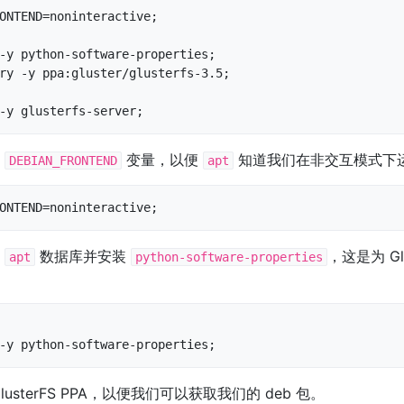
ONTEND=noninteractive;

-y python-software-properties;

ry -y ppa:gluster/glusterfs-3.5;

-y glusterfs-server;
置
变量，以便
知道我们在非交互模式下
DEBIAN_FRONTEND
apt
ONTEND=noninteractive;
的
数据库并安装
，这是为 Gl
apt
python-software-properties
-y python-software-properties;
usterFS PPA，以便我们可以获取我们的 deb 包。