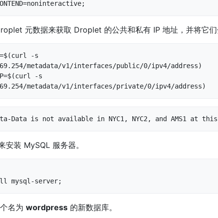
ONTEND=noninteractive;
oplet 元数据来获取 Droplet 的公共和私有 IP 地址，并将
=$(curl -s 
69.254/metadata/v1/interfaces/public/0/ipv4/address)

P=$(curl -s 
69.254/metadata/v1/interfaces/private/0/ipv4/address)
ta-Data is not available in NYC1, NYC2, and AMS1 at this
来安装 MySQL 服务器。
ll mysql-server;
一个名为
wordpress
的新数据库。