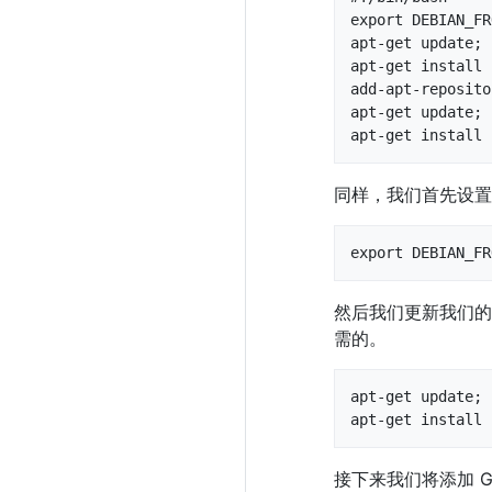
export DEBIAN_FR
apt-get update;

apt-get install 
add-apt-reposito
apt-get update;

apt-get install 
同样，我们首先设
export DEBIAN_FR
然后我们更新我们
需的。
apt-get update;

apt-get install 
接下来我们将添加 Gl