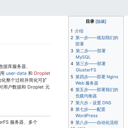
目录
1
介绍
2
第一步——规划我们的
部署
3
第二步——部署
MySQL
4
第三步——部署
 数据库服务器、
GlusterFS
使用
user-data
和
Droplet
5
第四步——部署 Nginx
自动化整个过程并简化可扩
Web 服务器
用户数据和 Droplet 元
6
第五步——部署我们的
负载均衡器
7
第六步 - 设置 DNS
8
第七步——配置
WordPress
rFS 服务器、多个
9
第八步——自动化流程