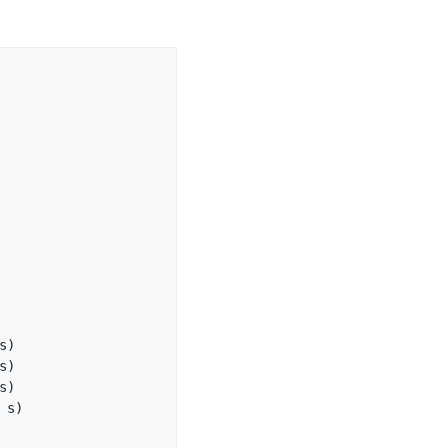
)

)

)

s)
