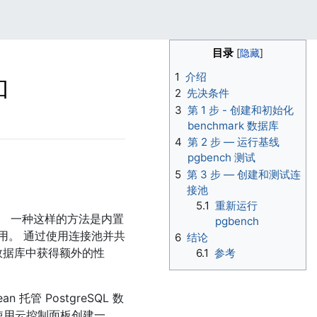
目录
1
介绍
和
2
先决条件
3
第 1 步 - 创建和初始化
benchmark 数据库
4
第 2 步 — 运行基线
pgbench 测试
5
第 3 步 — 创建和测试连
接池
5.1
重新运行
 数据库。 一种这样的方法是内置
pgbench
用。 通过使用连接池并共
6
结论
 数据库中获得额外的性
6.1
参考
cean 托管 PostgreSQL 数
使用云控制面板创建一