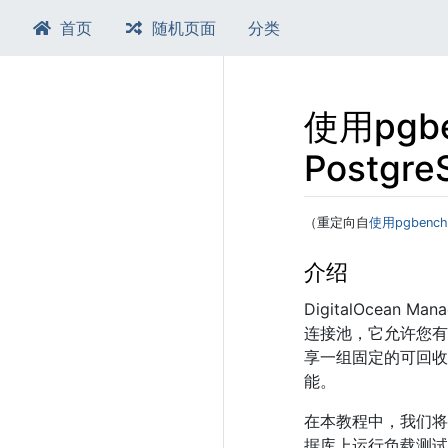
首页
随机页面
分类
使用pg
Postg
（重定向自
使用pgben
跳转至：
导航
、​
搜索
介绍
DigitalOcean
连接池，它允许您有
享一组固定的可回收连
能。
在本教程中，我们将使
据库上运行负载测试