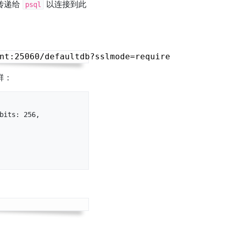
传递给
以连接到此
psql
群：
its: 256, 