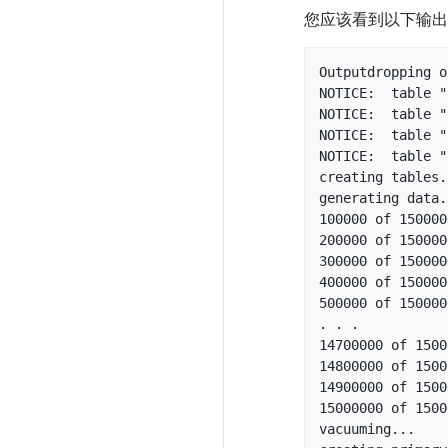
您应该看到以下输出
Outputdropping o
NOTICE:  table "
NOTICE:  table "
NOTICE:  table "
NOTICE:  table "
creating tables..
generating data..
100000 of 150000
200000 of 150000
300000 of 150000
400000 of 150000
500000 of 150000
. . . 

14700000 of 1500
14800000 of 1500
14900000 of 1500
15000000 of 1500
vacuuming...
