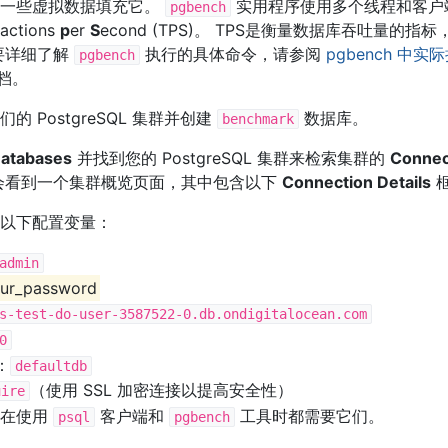
的一些虚拟数据填充它。
实用程序使用多个线程和客户
pgbench
sactions
p
er
S
econd (TPS)。 TPS是衡量数据库吞吐量的
要详细了解
执行的具体命令，请参阅
pgbench 中
pgbench
档。
 PostgreSQL 集群并创建
数据库。
benchmark
atabases
并找到您的 PostgreSQL 集群来检索集群的
Connect
会看到一个集群概览页面，其中包含以下
Connection Details
以下配置变量：
admin
ur_password
s-test-do-user-3587522-0.db.ondigitalocean.com
0
：
defaultdb
（使用 SSL 加密连接以提高安全性）
uire
为在使用
客户端和
工具时都需要它们。
psql
pgbench