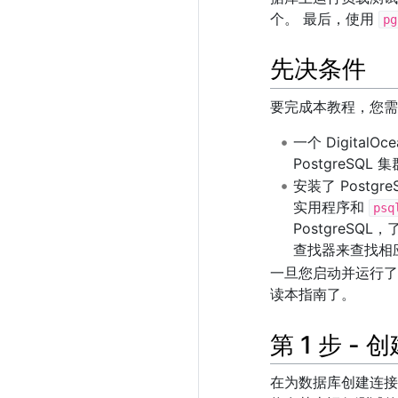
个。 最后，使用
pg
先决条件
要完成本教程，您需
一个 DigitalO
PostgreSQ
安装了 Postg
实用程序和
psq
PostgreSQ
查找器来查找相
一旦您启动并运行了 Di
读本指南了。
第 1 步 -
在为数据库创建连接池