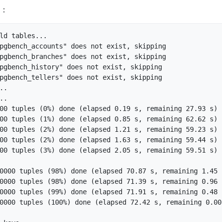
：
ld tables...

pgbench_accounts" does not exist, skipping

pgbench_branches" does not exist, skipping

pgbench_history" does not exist, skipping

pgbench_tellers" does not exist, skipping

.

.

00 tuples (0%) done (elapsed 0.19 s, remaining 27.93 s)

00 tuples (1%) done (elapsed 0.85 s, remaining 62.62 s)

00 tuples (2%) done (elapsed 1.21 s, remaining 59.23 s)

00 tuples (2%) done (elapsed 1.63 s, remaining 59.44 s)

00 tuples (3%) done (elapsed 2.05 s, remaining 59.51 s)

0000 tuples (98%) done (elapsed 70.87 s, remaining 1.45 s
0000 tuples (98%) done (elapsed 71.39 s, remaining 0.96 s
0000 tuples (99%) done (elapsed 71.91 s, remaining 0.48 s
0000 tuples (100%) done (elapsed 72.42 s, remaining 0.00 