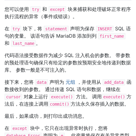
您可以使用
和
块来捕获和处理破坏正常程序
try
except
执行流程的异常（事件或错误）。
在
块下，将
声明为保存
SQL 语
try
statement
INSERT
句的变量。 该语句告诉 MariaDB 添加到列
first_name
和
。
last_name
代码语法接受数据作为减少 SQL 注入机会的参数。 带参数
的预处理语句确保只有给定的参数按预期安全地传递到数据
库。 参数一般是不可注入的。
接下来，您将
声明为
元组
，并使用从
函
data
add_data
数接收到的参数。 通过传递 SQL 语句和数据，继续在
对象上运行
方法。 调用
方
cursor
execute()
execute()
法后，在连接上调用
方法永久保存插入的数据。
commit()
最后，如果成功，则打印出成功消息。
在
块中，它只在出现异常时执行，您将
except
声明为
。 此变量将保存有关异常类型
database.Error
e