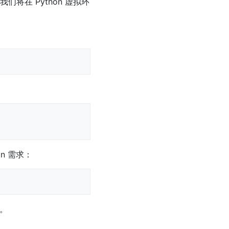
将在 Python 虚拟环
n 需求：
。