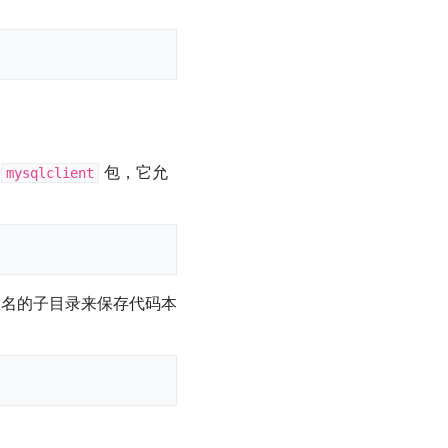
装
包，它允
mysqlclient
个同名的子目录来保存代码本
：