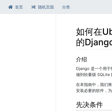
首页
随机页面
分类
如何在Ub
的Dja
跳转至：
导航
、​
搜索
介绍
Django 是一个用
储到轻量级 SQLi
在本指南中，我们将演示
安装必要的软件，为
先决条件