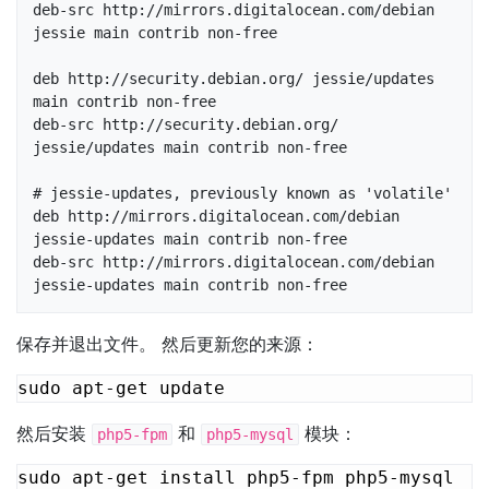
deb-src http://mirrors.digitalocean.com/debian 
jessie main contrib non-free

deb http://security.debian.org/ jessie/updates 
main contrib non-free

deb-src http://security.debian.org/ 
jessie/updates main contrib non-free

# jessie-updates, previously known as 'volatile'

deb http://mirrors.digitalocean.com/debian 
jessie-updates main contrib non-free

deb-src http://mirrors.digitalocean.com/debian 
jessie-updates main contrib non-free
保存并退出文件。 然后更新您的来源：
然后安装
和
模块：
php5-fpm
php5-mysql