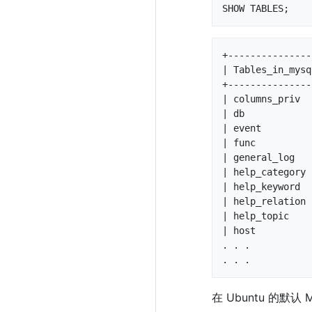
SHOW TABLES;
+---------------
| Tables_in_mysq
+---------------
| columns_priv  
| db            
| event         
| func          
| general_log   
| help_category 
| help_keyword  
| help_relation 
| help_topic    
| host          
. . .

. . .
在 Ubuntu 的默认