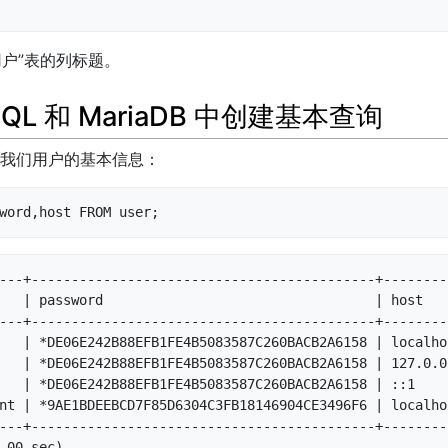
用户”表的列标题。
QL 和 MariaDB 中创建基本查询
我们用户的基本信息：
word,host FROM user;
---+-------------------------------------------+---------
   | password                                  | host    
---+-------------------------------------------+---------
   | *DE06E242B88EFB1FE4B5083587C260BACB2A6158 | localhos
   | *DE06E242B88EFB1FE4B5083587C260BACB2A6158 | 127.0.0.
   | *DE06E242B88EFB1FE4B5083587C260BACB2A6158 | ::1     
nt | *9AE1BDEEBCD7F85D6304C3FB18146904CE3496F6 | localhos
---+-------------------------------------------+---------
.00 sec)