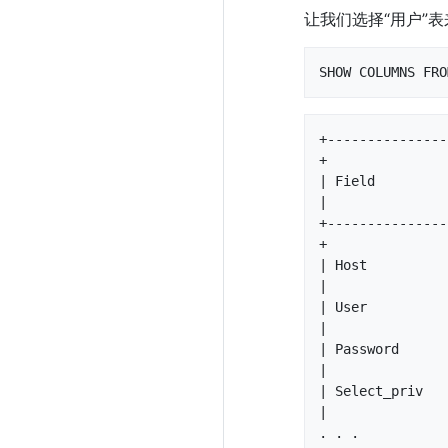
让我们选择“用户”
SHOW COLUMNS FRO
+---------------
+

| Field         
|

+---------------
+

| Host           
|

| User           
|

| Password       
|

| Select_priv    
|

. . .
