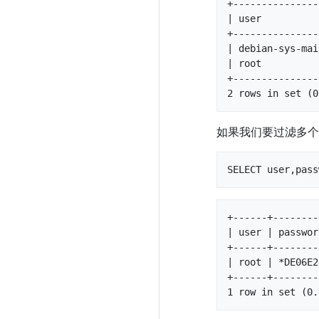
+---------------
| user          
+---------------
| debian-sys-mai
| root          
+---------------
2 rows in set (0
如果我们要过滤多个
SELECT user,pass
+------+--------
| user | passwor
+------+--------
| root | *DE06E2
+------+--------
1 row in set (0.