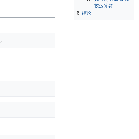
较运算符
6
结论
;