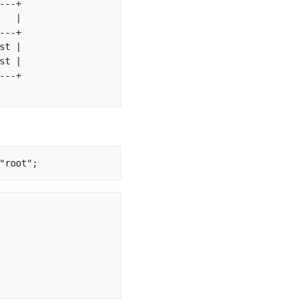
--+

  |

--+

t |

t |

--+

"root";