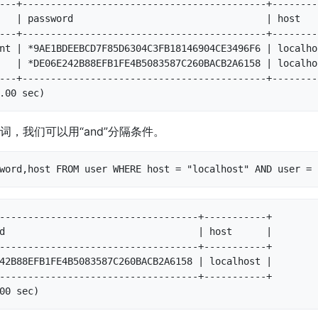
---+-------------------------------------------+---------
   | password                                  | host    
---+-------------------------------------------+---------
nt | *9AE1BDEEBCD7F85D6304C3FB18146904CE3496F6 | localhos
   | *DE06E242B88EFB1FE4B5083587C260BACB2A6158 | localhos
---+-------------------------------------------+---------
.00 sec)
词，我们可以用“and”分隔条件。
word,host FROM user WHERE host = "localhost" AND user = 
-----------------------------------+-----------+

d                                  | host      |

-----------------------------------+-----------+

42B88EFB1FE4B5083587C260BACB2A6158 | localhost |

-----------------------------------+-----------+

00 sec)