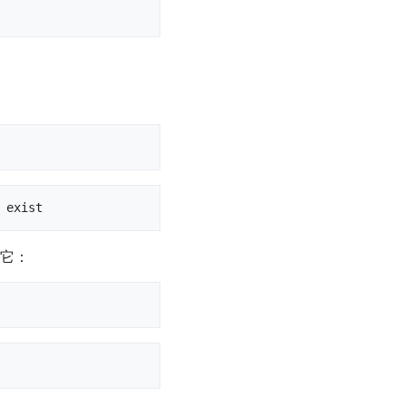
 exist
它：