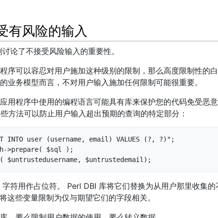
接受有风险的输入
刚讨论了不接受风险输入的重要性。
程序可以容忍对用户施加这种级别的限制，那么高度限制性的白
的业务模型而言，不对用户输入施加任何限制可能很重要。
应用程序中使用的编程语言可能具有库来保护您的代码免受恶意
 库有一些方法可以防止用户输入超出预期的查询的特定部分：
T INTO user (username, email) VALUES (?, ?)";

h->prepare( $sql );

( $untrustedusername, $untrustedemail);
' 字符用作占位符。 Perl DBI 库将它们替换为从用户那里收
确地将这些变量限制为仅与期望它们的字段相关。
库，要么限制用户数据的使用，要么转义数据。