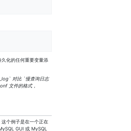
要持久化的任何重要变量添
log` 对比 `慢查询日志
 conf 文件的格式，
。 这个例子是在一个正在
L GUI 或 MySQL