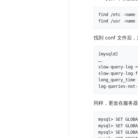
find /etc -name 
find /usr -name 
找到 conf 文件后
[mysqld]

….

slow-query-log = 
slow-query-log-f
long_query_time 
log-queries-not-
同样，更改在服务器
mysql> SET GLOBA
mysql> SET GLOBA
mysql> SET GLOBA