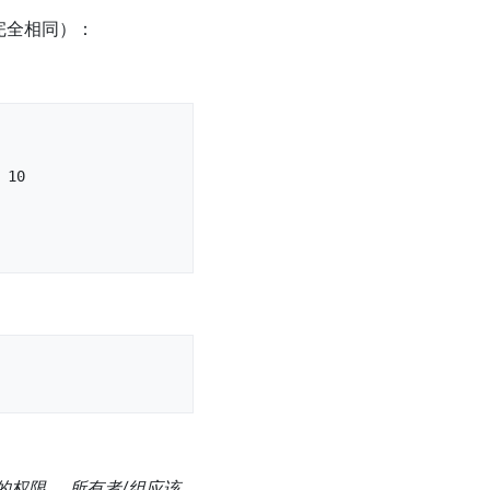
完全相同）：
10

权限。 所有者/组应该